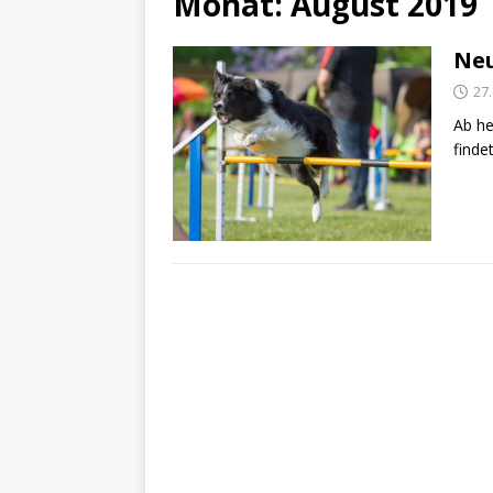
Monat:
August 2019
Neu
27
Ab he
finde